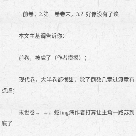
1.前卷；2.第一卷卷末，3.？好像没有了诶
本文主基调告诉你：
前卷，被虐了（作者摸摸）；
现代卷，大半卷都很甜，除了倒数几章过渡章有
点虐；
末世卷→_→，蛇Jing病作者打算让主角一路苏到
底了